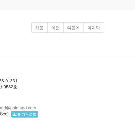
처음
이전
다음에
마지막
-01331
-0582호
tadd@pointadd.com
(Sec)
앱 다운로드