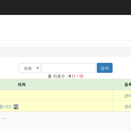
검색
총 자료수 :
0
(
1 / 0
)
제목
등
관
합니다.
관
..